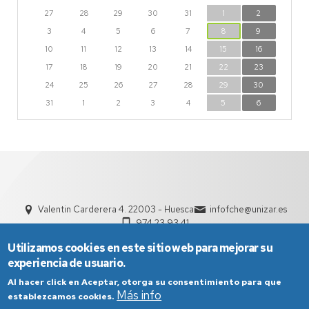
27
28
29
30
31
1
2
3
4
5
6
7
8
9
10
11
12
13
14
15
16
17
18
19
20
21
22
23
24
25
26
27
28
29
30
31
1
2
3
4
5
6
Valentin Carderera 4. 22003 - Huesca
infofche@unizar.es
974 23 93 41
Utilizamos cookies en este sitio web para mejorar su
experiencia de usuario.
Al hacer click en Aceptar, otorga su consentimiento para que
Más info
establezcamos cookies.