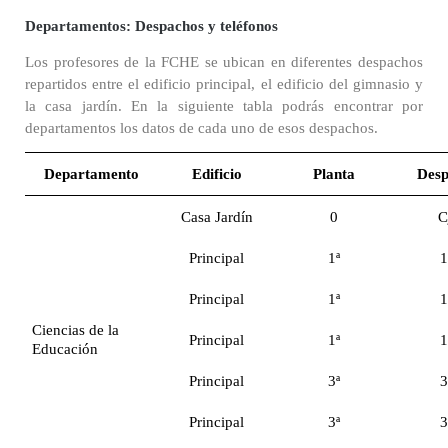
Departamentos: Despachos y teléfonos
Los profesores de la FCHE se ubican en diferentes despachos
repartidos entre el edificio principal, el edificio del gimnasio y
la casa jardín. En la siguiente tabla podrás encontrar por
departamentos los datos de cada uno de esos despachos.
Departamento
Edificio
Planta
Desp
Casa Jardín
0
C
Principal
1ª
1
Principal
1ª
1
Ciencias de la
Principal
1ª
1
Educación
Principal
3ª
3
Principal
3ª
3