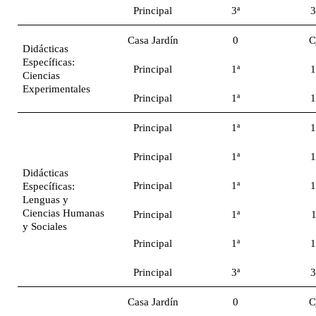
Principal
3ª
3
Casa Jardín
0
C
Didácticas
Específicas:
Principal
1ª
1
Ciencias
Experimentales
Principal
1ª
1
Principal
1ª
1
Principal
1ª
1
Didácticas
Principal
1ª
1
Específicas:
Lenguas y
Ciencias Humanas
Principal
1ª
1
y Sociales
Principal
1ª
1
Principal
3ª
3
Casa Jardín
0
C