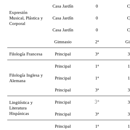
Casa Jardín
0
C
Expresión
Musical, Plástica y
Casa Jardín
0
C
Corporal
Casa Jardín
0
C
Gimnasio
2ª
Gi
Filología Francesa
Principal
3ª
3
Principal
1ª
1
Filología Inglesa y
Principal
1ª
1
Alemana
Principal
3ª
3
3ª
Principal
3
Lingüística y
Literatura
Hispánicas
Principal
3ª
3
Principal
1ª
1