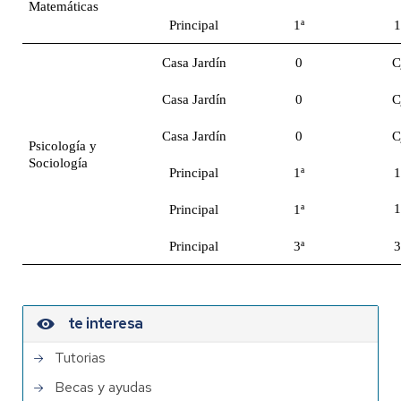
Matemáticas
Principal
1ª
1
Casa Jardín
0
C
Casa Jardín
0
C
Casa Jardín
0
C
Psicología y
Sociología
Principal
1ª
1
1
Principal
1ª
Principal
3ª
3
te interesa
Tutorias
Becas y ayudas