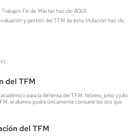
vación
 Trabajos Fin de Máster: haz clic
AQUÍ
.
Informática
cursos
aluación y gestión del TFM de esta titulación: haz clic
Medios
uación
audiovisuales
ibuciones
nologías
es
)
ntos
ón del TFM
ión
al
cadémico para la defensa del TFM: febrero, junio y julio.
 TFM, el alumno podrá únicamente consumir las dos que
tación del TFM