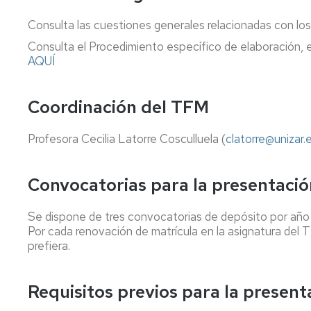
en
Universitaria
del
Inno
de
de
Profesorado
Consulta las cuestiones generales relacionadas con los
Educación
de
centro
representación
Facultad
y
Conócenos
Primaria
la
Tutorías
Con
Consulta el Procedimiento específico de elaboración, ev
Universidad
175
y
Departamentos
Comisiones
AQUÍ
de
Máster
Aniversario
Eval
universitarios
Prácticas
Zaragoza(POUZ)
Universitario
Escolares
Coordinadores
de
Retr
de
Coordinación del TFM
Profesorado
Normativa
las
Trabajo
en
académica
Titulaciones
Fin
Tec
Educación
Profesora Cecilia Latorre Cosculluela (
de
clatorre@unizar.
y
Física
Reconocimiento
Grado
Eve
Delegación
de
de
Máster
créditos
Convocatorias para la presentaci
Estudiantes
Trabajo
Acc
Universitario
Fin
Soci
en
Seguro
de
Se dispone de tres convocatorias de depósito por año a
Estudios
escolar
Máster
Por cada renovación de matrícula en la asignatura del
Avanzados
prefiera.
sobre
Delegación
Menciones
el
de
Lenguaje,
Estudiantes
Movilidad
en
Requisitos previos para la presen
la
España
Comunicación
Actividades