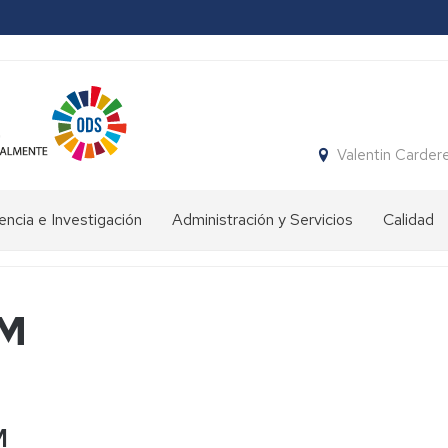
Valentin Carder
ncia e Investigación
Administración y Servicios
Calidad
rmación
Conserjería
vo
Gimnasio
FM
fesorado
e
instalaciones
encia
deportivas
ersitaria
enación
Secretaría
ente
stigación
M
Biblioteca