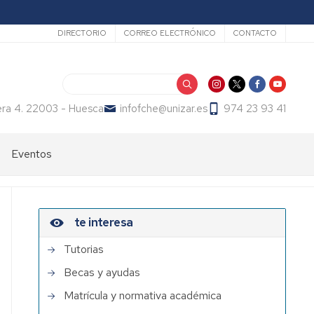
Secundario
DIRECTORIO
CORREO ELECTRÓNICO
CONTACTO
Buscar
era 4. 22003 - Huesca
infofche@unizar.es
974 23 93 41
Eventos
te interesa
Tutorias
Becas y ayudas
Matrícula y normativa académica