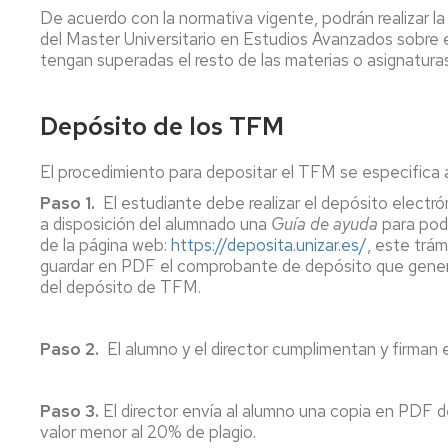
y
Académicas
en
De acuerdo con la normativa vigente, podrán realizar la
sus
Complementarias
Europa
del Master Universitario en Estudios Avanzados sobre 
Patología
tengan superadas el resto de las materias o asignaturas q
en
Estudio
Iberoamerica
Propio:
Depósito de los TFM
Diploma
En
de
Francia
Especialización
El procedimiento para depositar el TFM se especifica 
en
Paso 1.
El estudiante debe realizar el depósito electró
Filología
a disposición del alumnado una
Guía de ayuda
para pod
Aragonesa
de la página web:
https://deposita.unizar.es/
, este trám
guardar en PDF el comprobante de depósito que genera l
Estudio
del depósito de TFM.
propio:
Máster
de
Paso 2.
El alumno y el director cumplimentan y firman
Formación
Permanente
en
Paso 3.
El director envía al alumno una copia en PDF
Lectura,
valor menor al 20% de plagio.
Libros