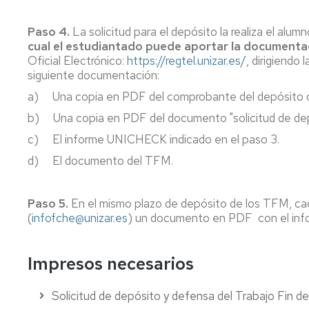
y
Lectores
Infantiles
Paso 4.
La solicitud para el depósito la realiza el alum
y
cual el estudiantado puede aportar la documenta
Juveniles
Oficial Electrónico:
https://regtel.unizar.es/
, dirigiendo 
siguiente documentación:
Microcredenciales
a) Una copia en PDF del comprobante del depósito 
y
Diploma
b) Una copia en PDF del documento "solicitud de de
de
c) El informe UNICHECK indicado en el paso 3.
Especialización
en
d) El documento del TFM.
Compentencia
Digital
Docente
Paso 5.
En el mismo plazo de depósito de los TFM,
ca
(
infofche@unizar.es
) un documento en PDF con el inf
Doctorado
en
Educación
Impresos necesarios
Solicitud de depósito y defensa del Trabajo Fin d