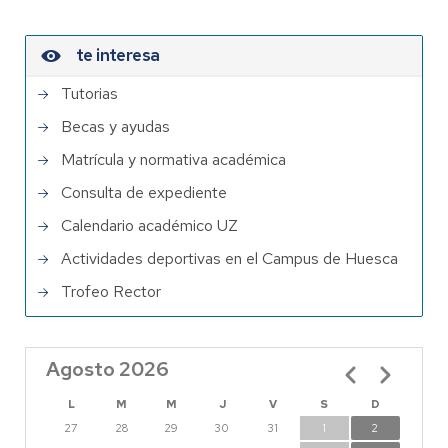
te interesa
Tutorias
Becas y ayudas
Matrícula y normativa académica
Consulta de expediente
Calendario académico UZ
Actividades deportivas en el Campus de Huesca
Trofeo Rector
Agosto 2026
Paginación
L
M
M
J
V
S
D
27
28
29
30
31
1
2