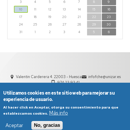
3
4
5
6
7
8
9
10
11
12
13
14
15
16
17
18
19
20
21
22
23
24
25
26
27
28
29
30
31
1
2
3
4
5
6
Valentin Carderera 4. 22003 - Huesca
infofche@unizar.es
974 23 93 41
Utilizamos cookies en este sitio web para mejorar su
experiencia de usuario.
Al hacer click en Aceptar, otorga su consentimiento para que
Más info
establezcamos cookies.
Aceptar
No, gracias