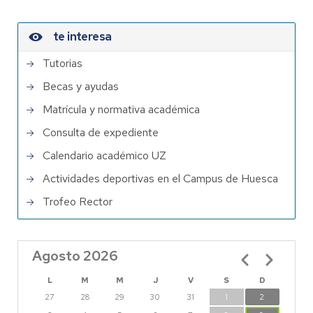
te interesa
Tutorias
Becas y ayudas
Matrícula y normativa académica
Consulta de expediente
Calendario académico UZ
Actividades deportivas en el Campus de Huesca
Trofeo Rector
Agosto 2026
Paginación
L
M
M
J
V
S
D
27
28
29
30
31
1
2