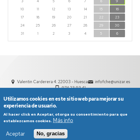
3
4
5
6
7
8
9
10
11
12
13
14
15
16
17
18
19
20
21
22
23
24
25
26
27
28
29
30
31
1
2
3
4
5
6
Valentin Carderera 4. 22003 - Huesca
infofche@unizar.es
974 23 93 41
Utilizamos cookies en este sitio web para mejorar su
experiencia de usuario.
Al hacer click en Aceptar, otorga su consentimiento para que
Más info
establezcamos cookies.
Aceptar
No, gracias