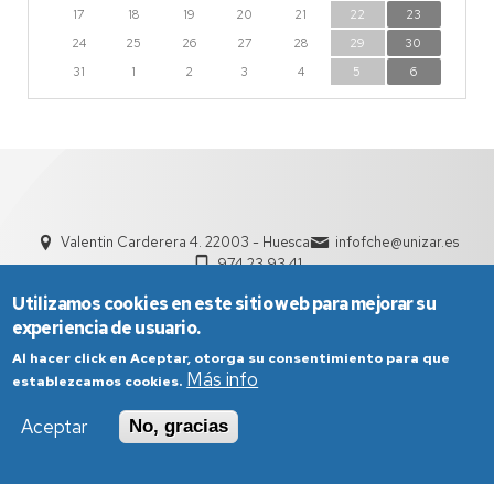
17
18
19
20
21
22
23
24
25
26
27
28
29
30
31
1
2
3
4
5
6
Valentin Carderera 4. 22003 - Huesca
infofche@unizar.es
974 23 93 41
Utilizamos cookies en este sitio web para mejorar su
experiencia de usuario.
Al hacer click en Aceptar, otorga su consentimiento para que
Más info
establezcamos cookies.
Aceptar
No, gracias
Aviso Legal
Condiciones generales de uso