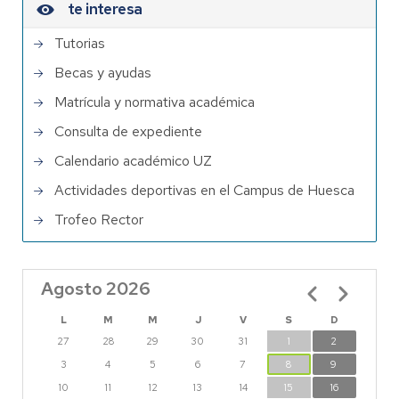
te interesa
Tutorias
Becas y ayudas
Matrícula y normativa académica
Consulta de expediente
Calendario académico UZ
Actividades deportivas en el Campus de Huesca
Trofeo Rector
Agosto 2026
Paginación
L
M
M
J
V
S
D
27
28
29
30
31
1
2
3
4
5
6
7
8
9
10
11
12
13
14
15
16