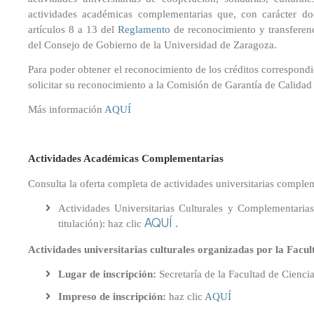
en
Universitaria
del
Inno
de
de
Profesorado
actividades académicas complementarias que, con carácter doc
Educación
de
centro
representación
Facultad
y
Conócenos
artículos 8 a 13 del
Reglamento
de reconocimiento y transfere
Primaria
la
Tutorías
Con
del Consejo de Gobierno de la Universidad de Zaragoza.
Universidad
175
y
Departamentos
Comisiones
de
Máster
Aniversario
Eval
universitarios
Prácticas
Para poder obtener el reconocimiento de los créditos correspondie
Zaragoza(POUZ)
Universitario
Escolares
Coordinadores
solicitar su reconocimiento a la Comisión de Garantía de Calidad d
de
Retr
de
Profesorado
Normativa
Más información
AQUÍ
las
Trabajo
en
académica
Titulaciones
Fin
Tec
Educación
de
y
Física
Reconocimiento
Grado
Eve
Delegación
Actividades Académicas Complementarias
de
de
Máster
créditos
Estudiantes
Trabajo
Acc
Consulta la oferta completa de actividades universitarias compl
Universitario
Fin
Soci
en
Seguro
Actividades Universitarias Culturales y Complementaria
de
Estudios
AQUÍ
escolar
.
Máster
titulación): haz clic
Avanzados
sobre
Actividades universitarias culturales organizadas por la Fac
Delegación
Menciones
el
de
Lugar de inscripción:
Secretaría de la Facultad de Cienc
Lenguaje,
Estudiantes
Movilidad
en
la
España
Impreso de inscripción:
haz clic
AQUÍ
Comunicación
Actividades