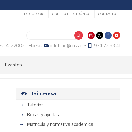
Secundario
DIRECTORIO
CORREO ELECTRÓNICO
CONTACTO
Buscar
era 4. 22003 - Huesca
infofche@unizar.es
974 23 93 41
Eventos
te interesa
Tutorias
Becas y ayudas
Matrícula y normativa académica