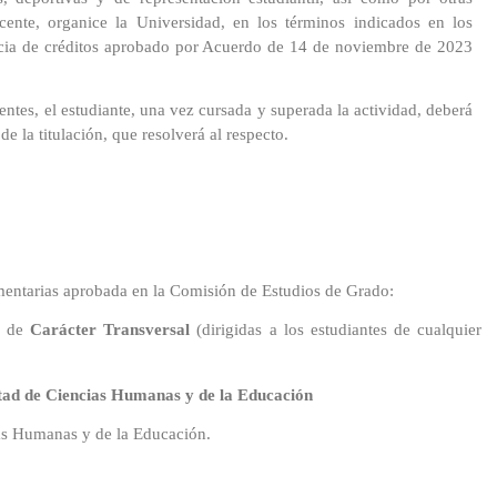
vación
ente, organice la Universidad, en los términos indicados en los
Informática
ncia de créditos aprobado por Acuerdo de 14 de noviembre de 2023
cursos
Medios
uación
audiovisuales
ntes, el estudiante, una vez cursada y superada la actividad, deberá
e la titulación, que resolverá al respecto.
ibuciones
nologías
ntos
ión
ementarias aprobada en la Comisión de Estudios de Grado:
al
s de
Carácter Transversal
(dirigidas a los estudiantes de cualquier
ultad de Ciencias Humanas y de la Educación
ias Humanas y de la Educación.