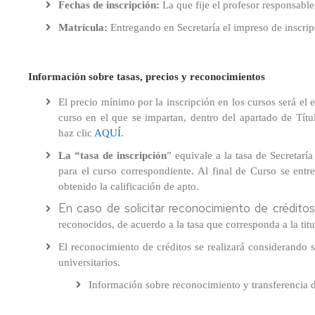
Fechas de inscripción:
y
La que fije el profesor responsable
Académicas
en
sus
Complementarias
Europa
Matrícula:
Entregando en Secretaría el impreso de inscrip
Patología
en
Estudio
Iberoamerica
Propio:
Información sobre tasas, precios y reconocimientos
Diploma
En
El precio mínimo por la inscripción en los cursos será el 
de
Francia
curso en el que se impartan, dentro del apartado de Títul
Especialización
en
haz clic
AQUÍ
.
Filología
La “tasa de inscripción
” equivale a la tasa de Secretaría
Aragonesa
para el curso correspondiente. Al final de Curso se entr
obtenido la calificación de apto.
Estudio
propio:
En caso de solicitar reconocimiento de créditos
Máster
reconocidos, de acuerdo a la tasa que corresponda a la ti
de
Formación
El reconocimiento de créditos se realizará considerando s
Permanente
universitarios.
en
Información sobre reconocimiento y transferencia de
Lectura,
Libros