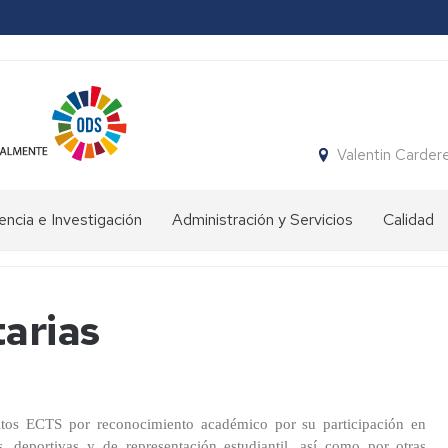
Valentin Carder
ncia e Investigación
Administración y Servicios
Calidad
rmación
Conserjería
vo
Gimnasio
tarias
fesorado
e
instalaciones
encia
deportivas
ersitaria
enación
Secretaría
ente
stigación
ditos ECTS por reconocimiento académico por su participación en
Biblioteca
es, deportivas y de representación estudiantil, así como por otras