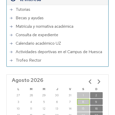
Tutorias
Becas y ayudas
Matrícula y normativa académica
Consulta de expediente
Calendario académico UZ
Actividades deportivas en el Campus de Huesca
Trofeo Rector
Agosto 2026
Paginación
L
M
M
J
V
S
D
27
28
29
30
31
1
2
3
4
5
6
7
8
9
10
11
12
13
14
15
16