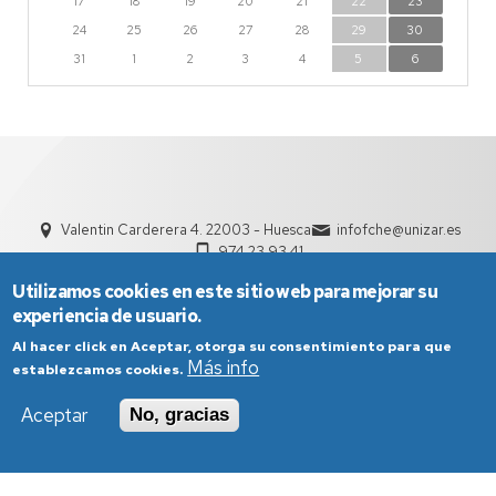
17
18
19
20
21
22
23
24
25
26
27
28
29
30
31
1
2
3
4
5
6
Valentin Carderera 4. 22003 - Huesca
infofche@unizar.es
974 23 93 41
Utilizamos cookies en este sitio web para mejorar su
experiencia de usuario.
Al hacer click en Aceptar, otorga su consentimiento para que
Más info
establezcamos cookies.
Aceptar
No, gracias
Aviso Legal
Condiciones generales de uso
Política de Privacidad
Política de Cookies