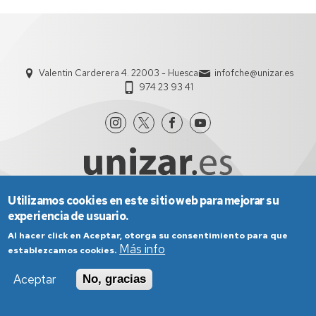
Valentin Carderera 4. 22003 - Huesca
infofche@unizar.es
974 23 93 41
Utilizamos cookies en este sitio web para mejorar su
experiencia de usuario.
Aviso Legal
Condiciones generales de uso
Política de Privacidad
Política de Cookies
Al hacer click en Aceptar, otorga su consentimiento para que
Política de Accesibilidad
Más info
establezcamos cookies.
Aceptar
No, gracias