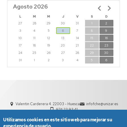
Agosto 2026
Paginación
L
M
M
J
V
S
D
27
28
29
30
31
1
2
3
4
5
6
7
8
9
10
11
12
13
14
15
16
17
18
19
20
21
22
23
24
25
26
27
28
29
30
31
1
2
3
4
5
6
Valentin Carderera 4. 22003 - Huesca
infofche@unizar.es
974 23 93 41
Utilizamos cookies en este sitio web para mejorar su
experiencia de usuario.