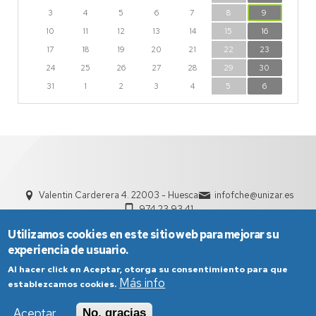
3
4
5
6
7
8
9
10
11
12
13
14
15
16
17
18
19
20
21
22
23
24
25
26
27
28
29
30
31
1
2
3
4
5
6
Valentin Carderera 4. 22003 - Huesca
infofche@unizar.es
974 23 93 41
Utilizamos cookies en este sitio web para mejorar su
experiencia de usuario.
Al hacer click en Aceptar, otorga su consentimiento para que
Más info
establezcamos cookies.
Aceptar
No, gracias