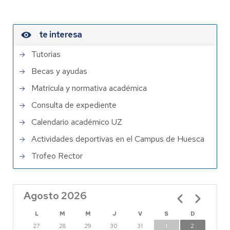
te interesa
Tutorias
Becas y ayudas
Matrícula y normativa académica
Consulta de expediente
Calendario académico UZ
Actividades deportivas en el Campus de Huesca
Trofeo Rector
Agosto 2026
Paginación
L
M
M
J
V
S
D
27
28
29
30
31
1
2