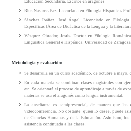
y
Educación Secundaria. Escritor en aragonés.
Lectores
Ríos Nasarre, Paz. Licenciada en Filología Hispánica. Pro
Infantiles
y
Sánchez Ibáñez, José Ángel. Licenciado en Filología
Juveniles
Específicas (Área de Didáctica de la Lengua y la Literatur
Vázquez Obrador, Jesús. Doctor en Filología Románica.
Microcredenciales
y
Lingüística General e Hispánica, Universidad de Zaragoza
Diploma
de
Especialización
Metodología y evaluación:
en
Compentencia
Se desarrolla en un curso académico, de octubre a mayo, c
Digital
En cada materia se combinan clases magistrales con ejerci
Docente
etc. Se orientará el proceso de aprendizaje a través de ex
Doctorado
materias se usa el aragonés como lengua instrumental.
en
La enseñanza es semipresencial, de manera que las c
Educación
videoconferencia. No obstante, quien lo desee, puede asis
de Ciencias Humanas y de la Educación. Asimismo, los 
asistencia continuada a las clases.