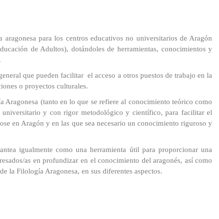
vación
Informática
cursos
Medios
a aragonesa para los centros educativos no universitarios de Aragón
uación
audiovisuales
 Educación de Adultos), dotándoles de herramientas, conocimientos y
.
ibuciones
general que pueden facilitar el acceso a otros puestos de trabajo en la
iones o proyectos culturales.
nologías
ía Aragonesa (tanto en lo que se refiere al conocimiento teórico como
ntos
universitario y con rigor metodológico y científico, para facilitar el
dose en Aragón y en las que sea necesario un conocimiento riguroso y
ión
al
lantea igualmente como una herramienta útil para proporcionar una
eresados/as en profundizar en el conocimiento del aragonés, así como
de la Filología Aragonesa, en sus diferentes aspectos.