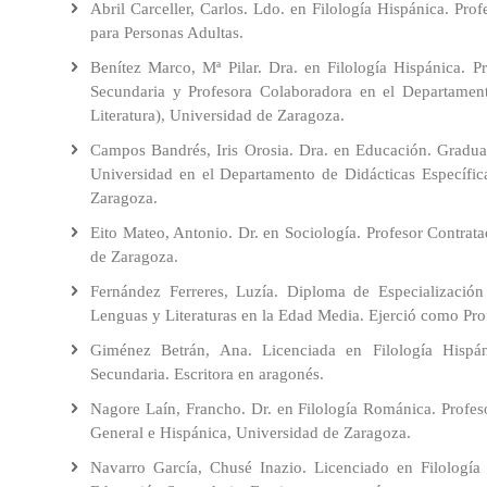
y
Abril Carceller, Carlos. Ldo. en Filología Hispánica. P
Académicas
en
sus
para Personas Adultas.
Complementarias
Europa
Patología
Benítez Marco, Mª Pilar. Dra. en Filología Hispánica. P
en
Secundaria y Profesora Colaboradora en el Departament
Estudio
Iberoamerica
Literatura), Universidad de Zaragoza.
Propio:
Diploma
En
Campos Bandrés, Iris Orosia. Dra. en Educación. Gradua
de
Francia
Universidad en el Departamento de Didácticas Específica
Especialización
Zaragoza.
en
Filología
Eito Mateo, Antonio. Dr. en Sociología. Profesor Contrat
Aragonesa
de Zaragoza.
Fernández Ferreres, Luzía. Diploma de Especializació
Estudio
propio:
Lenguas y Literaturas en la Edad Media. Ejerció como Pr
Máster
Giménez Betrán, Ana. Licenciada en Filología Hispán
de
Secundaria. Escritora en aragonés.
Formación
Permanente
Nagore Laín, Francho. Dr. en Filología Románica. Profeso
en
General e Hispánica, Universidad de Zaragoza.
Lectura,
Libros
Navarro García, Chusé Inazio. Licenciado en Filología 