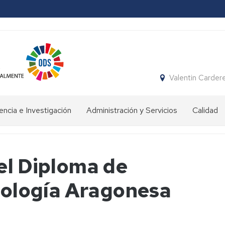
Valentin Carder
ncia e Investigación
Administración y Servicios
Calidad
rmación
Conserjería
vo
Gimnasio
el Diploma de
fesorado
e
instalaciones
ilología Aragonesa
encia
deportivas
ersitaria
enación
Secretaría
ente
stigación
Biblioteca