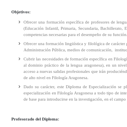
en
Universitaria
del
Inno
de
de
Profesorado
Educación
de
centro
representación
Facultad
y
Conócenos
Objetivos
:
Primaria
la
Tutorías
Con
Universidad
175
y
Departamentos
Comisiones
Ofrecer una formación específica de profesores de lengu
de
Máster
Aniversario
Eval
universitarios
Prácticas
(Educación Infantil, Primaria, Secundaria, Bachillerato,
Zaragoza(POUZ)
Universitario
Escolares
Coordinadores
competencias necesarias para el desempeño de su función
de
Retr
de
Ofrecer una formación lingüística y filológica de carácter 
Profesorado
Normativa
las
Trabajo
en
académica
Administración Pública, medios de comunicación, instituc
Titulaciones
Fin
Tec
Educación
de
y
Cubrir las necesidades de formación específica en Filolog
Física
Reconocimiento
Grado
Eve
Delegación
al dominio práctico de la lengua aragonesa), en un nivel 
de
de
acceso a nuevas salidas profesionales que irán producién
Máster
créditos
Estudiantes
Trabajo
Acc
de alto nivel en Filología Aragonesa.
Universitario
Fin
Soci
en
Seguro
de
Dado su carácter, este Diploma de Especialización se p
Estudios
escolar
Máster
especialización en Filología Aragonesa a todo tipo de int
Avanzados
de base para introducirse en la investigación, en el campo 
sobre
Delegación
Menciones
el
de
Lenguaje,
Estudiantes
Movilidad
en
la
Profesorado del Diploma
España
:
Comunicación
Actividades