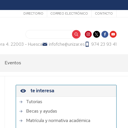
Secundario
DIRECTORIO
CORREO ELECTRÓNICO
CONTACTO
Buscar
era 4. 22003 - Huesca
infofche@unizar.es
974 23 93 41
Eventos
te interesa
Tutorias
Becas y ayudas
Matrícula y normativa académica