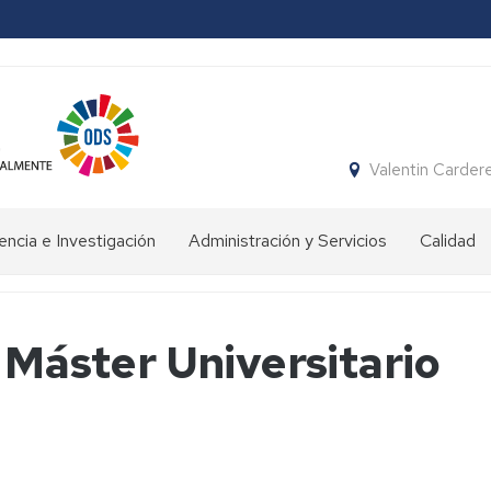
Valentin Carder
ncia e Investigación
Administración y Servicios
Calidad
rmación
Conserjería
vo
Gimnasio
 Máster Universitario
fesorado
e
instalaciones
encia
deportivas
ersitaria
enación
Secretaría
ente
stigación
Biblioteca