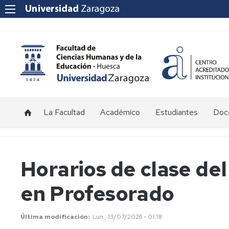
La Facultad
Académico
Estudiantes
Doce
Saludo
Titulaciones
Grado
Información
Info
del
en
para
al
decano
Magisterio
alumnos
nue
Calendario
Horarios de clase del
en
de
pro
y
Educación
nuevo
Historia
Historia
Horarios
en Profesorado
Infantil
ingreso
Doc
Plan
Univ
de
Organización
Antiguos
Equipo
Exámenes
Grado
Programa
Ord
directores
Decanal
y
en
de
Doc
y
Tribunales
Inve
Planificación
Última modificación
Lun , 13/07/2026 - 01:18
Magisterio
Orientación
decanos
Estratégica
Órganos
Consejo