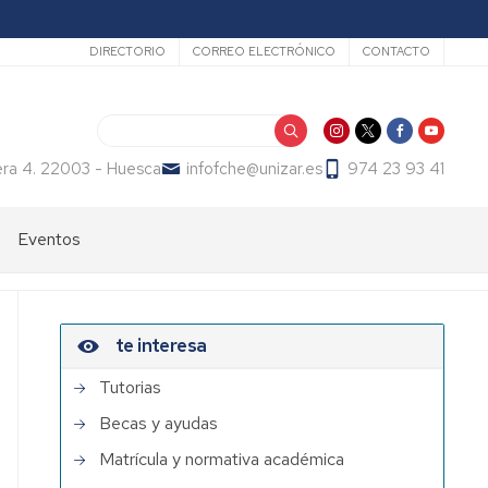
Secundario
DIRECTORIO
CORREO ELECTRÓNICO
CONTACTO
Buscar
era 4. 22003 - Huesca
infofche@unizar.es
974 23 93 41
Eventos
te interesa
Tutorias
Becas y ayudas
Matrícula y normativa académica