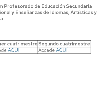
vación
 en Profesorado de Educación Secundaria
Informática
ional y Enseñanzas de Idiomas, Artísticas y
cursos
ca
Medios
uación
audiovisuales
ibuciones
mer cuatrimestre
Segundo cuatrimestre
nologías
ede
AQUÍ
.
Accede
AQUÍ
.
ntos
ión
al