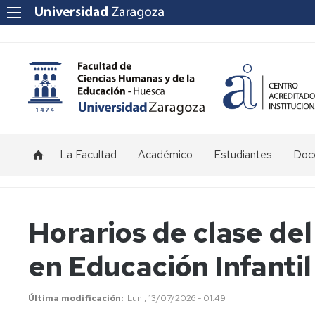
La Facultad
Académico
Estudiantes
Doce
Saludo
Titulaciones
Grado
Información
Info
del
en
para
al
decano
Magisterio
alumnos
nue
Calendario
Horarios de clase de
en
de
pro
y
Educación
nuevo
Historia
Historia
Horarios
en Educación Infantil
Infantil
ingreso
Doc
Plan
Univ
de
Organización
Antiguos
Equipo
Exámenes
Grado
Programa
Ord
directores
Decanal
y
en
de
Doc
y
Tribunales
Inve
Planificación
Última modificación
Lun , 13/07/2026 - 01:49
Magisterio
Orientación
decanos
Estratégica
Órganos
Consejo