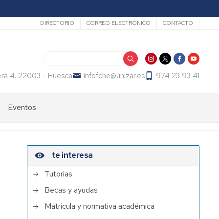
Secundario
DIRECTORIO
CORREO ELECTRÓNICO
CONTACTO
Buscar
era 4. 22003 - Huesca
infofche@unizar.es
974 23 93 41
Eventos
te interesa
Tutorias
Becas y ayudas
Matrícula y normativa académica