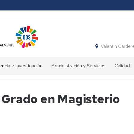
Valentin Carder
ncia e Investigación
Administración y Servicios
Calidad
rmación
Conserjería
vo
Gimnasio
l Grado en Magisterio
fesorado
e
instalaciones
encia
deportivas
ersitaria
enación
Secretaría
ente
stigación
Biblioteca