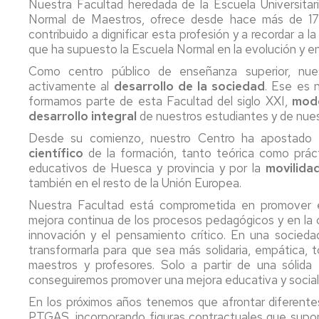
Nuestra Facultad heredada de la Escuela Universita
en
Universitaria
del
Inno
de
de
Profesorado
Normal de Maestros, ofrece desde hace más de 17
Educación
de
centro
representación
Facultad
y
Conócenos
contribuido a dignificar esta profesión y a recordar a 
Primaria
la
Tutorías
Con
que ha supuesto la Escuela Normal en la evolución y en
Universidad
175
y
Departamentos
Comisiones
de
Máster
Aniversario
Eval
universitarios
Prácticas
Como centro público de enseñanza superior, nu
Zaragoza(POUZ)
Universitario
Escolares
Coordinadores
activamente al
desarrollo de la sociedad
. Ese es 
de
Retr
de
formamos parte de esta Facultad del siglo XXI,
mode
Profesorado
Normativa
las
Trabajo
desarrollo integral
de nuestros estudiantes y de nues
en
académica
Titulaciones
Fin
Tec
Desde su comienzo, nuestro Centro ha apostado
Educación
de
y
científico
de la formación, tanto teórica como prác
Física
Reconocimiento
Grado
Eve
Delegación
educativos de Huesca y provincia y por la
movilida
de
de
también en el resto de la Unión Europea.
Máster
créditos
Estudiantes
Trabajo
Acc
Universitario
Fin
Soci
Nuestra Facultad está comprometida en promover e
en
Seguro
de
mejora continua de los procesos pedagógicos y en la 
Estudios
escolar
Máster
innovación y el pensamiento crítico. En una socie
Avanzados
transformarla para que sea más solidaria, empática, 
sobre
Delegación
Menciones
maestros y profesores. Solo a partir de una sólid
el
de
conseguiremos promover una mejora educativa y social. 
Lenguaje,
Estudiantes
Movilidad
en
la
España
En los próximos años tenemos que afrontar diferentes
Comunicación
Actividades
PTGAS, incorporando figuras contractuales que suponga