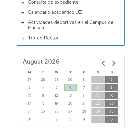
Consulta de expediente
Calendario académico UZ
Actividades deportivas en el Campus de
Huesca
Trofeo Rector
August 2026
Pagination
M
T
W
T
F
S
S
27
28
29
30
31
1
2
3
4
5
6
7
8
9
10
11
12
13
14
15
16
17
18
19
20
21
22
23
24
25
26
27
28
29
30
31
1
2
3
4
5
6