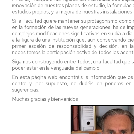
y
Académicas
en
renovación de nuestros planes de estudio, la formula
sus
Complementarias
Europa
estudios propios, y la mejora de nuestras instalaciones
Patología
Si la Facultad quiere mantener su protagonismo como 
en
en la formación de las nuevas generaciones, ha de imp
Estudio
Iberoamerica
Propio:
complejos modificaciones significativas en su día a día
Diploma
a la figura de una institución que, aun conservando ci
En
de
primer escalón de responsabilidad y decisión, en l
Francia
Especialización
necesitamos la participación activa de todos los agent
en
Sigamos construyendo entre todos, una facultad que se
Filología
poder estar en la vanguardia del cambio.
Aragonesa
En esta página web encontréis la información que os i
Estudio
centro y, por supuesto, no dudéis en poneros en 
propio:
sugerencias.
Máster
Muchas gracias y bienvenidos
de
Formación
Permanente
en
Lectura,
Libros