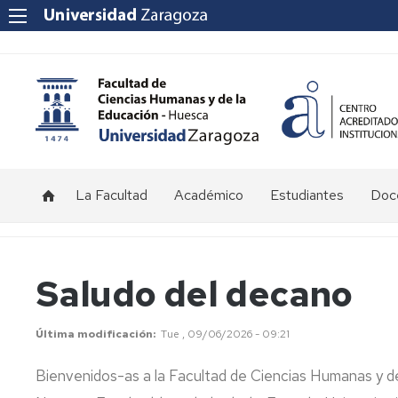
La Facultad
Académico
Estudiantes
Doce
Saludo
Titulaciones
Grado
Información
Info
del
en
para
al
decano
Magisterio
alumnos
nue
Calendario
Saludo del decano
en
de
pro
y
Educación
nuevo
Historia
Historia
Horarios
Infantil
ingreso
Doc
Plan
Última modificación
Tue , 09/06/2026 - 09:21
Univ
de
Organización
Antiguos
Equipo
Exámenes
Grado
Programa
Ord
directores
Decanal
y
Bienvenidos-as a la Facultad de Ciencias Humanas y de
en
de
Doc
y
Tribunales
Inve
Planificación
Magisterio
Orientación
decanos
Estratégica
Órganos
Consejo