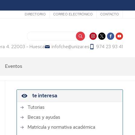
Secundario
DIRECTORIO
CORREO ELECTRÓNICO
CONTACTO
Search
era 4. 22003 - Huesca
infofche@unizar.es
974 23 93 41
Eventos
te interesa
Tutorias
Becas y ayudas
Matrícula y normativa académica