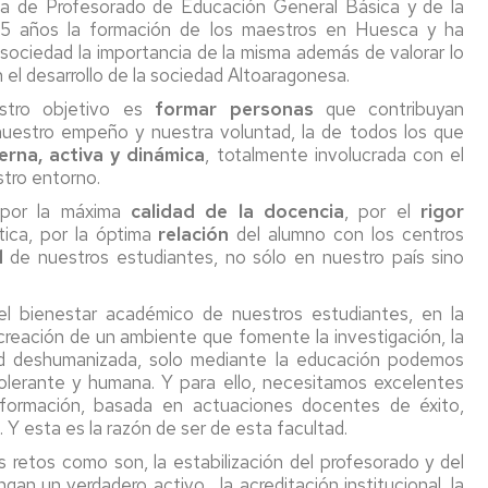
ria de Profesorado de Educación General Básica y de la
vación
5 años la formación de los maestros en Huesca y ha
Informática
la sociedad la importancia de la misma además de valorar lo
cursos
 el desarrollo de la sociedad Altoaragonesa.
Medios
uación
estro objetivo es
formar personas
audiovisuales
que contribuyan
nuestro empeño y nuestra voluntad, la de todos los que
ibuciones
rna, activa y dinámica
, totalmente involucrada con el
tro entorno.
nologías
 por la máxima
calidad de la docencia
, por el
rigor
tica, por la óptima
relación
del alumno con los centros
ntos
d
de nuestros estudiantes, no sólo en nuestro país sino
ión
al
l bienestar académico de nuestros estudiantes, en la
creación de un ambiente que fomente la investigación, la
dad deshumanizada, solo mediante la educación podemos
tolerante y humana. Y para ello, necesitamos excelentes
a formación, basada en actuaciones docentes de éxito,
Y esta es la razón de ser de esta facultad.
 retos como son, la estabilización del profesorado y del
n un verdadero activo, la acreditación institucional, la