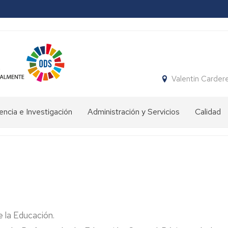
Valentin Carder
ncia e Investigación
Administración y Servicios
Calidad
rmación
Conserjería
vo
Gimnasio
fesorado
e
instalaciones
encia
deportivas
ersitaria
enación
Secretaría
 la Educación.
ente
stigación
Biblioteca