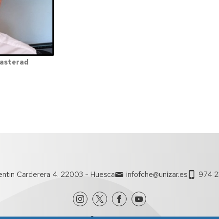
Casterad
entin Carderera 4. 22003 - Huesca
infofche@unizar.es
974 2