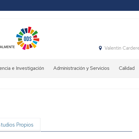
Valentin Carder
ncia e Investigación
Administración y Servicios
Calidad
rmación
Conserjería
vo
Gimnasio
fesorado
e
instalaciones
encia
deportivas
ersitaria
tudios Propios
enación
Secretaría
ente
stigación
Biblioteca