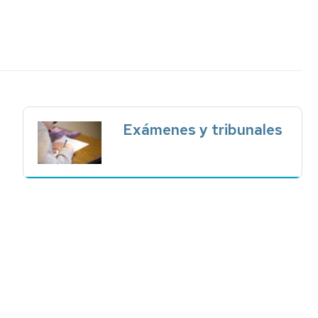
vación
Informática
cursos
Medios
uación
audiovisuales
ibuciones
Exámenes y tribunales
nologías
ntos
ión
al