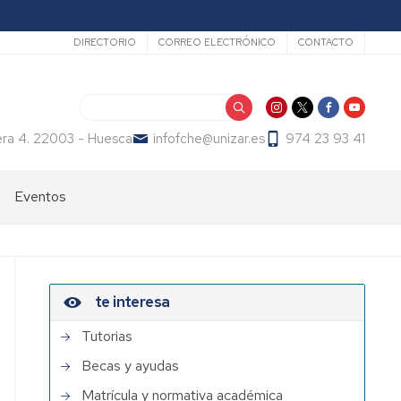
Secundario
DIRECTORIO
CORREO ELECTRÓNICO
CONTACTO
Search
era 4. 22003 - Huesca
infofche@unizar.es
974 23 93 41
Eventos
te interesa
Tutorias
Becas y ayudas
Matrícula y normativa académica