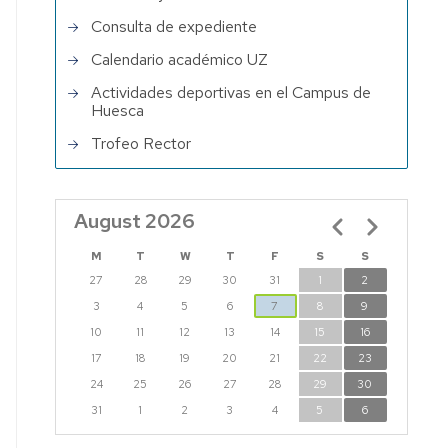
Consulta de expediente
Calendario académico UZ
Actividades deportivas en el Campus de
Huesca
Trofeo Rector
August 2026
Pagination
M
T
W
T
F
S
S
27
28
29
30
31
1
2
3
4
5
6
7
8
9
10
11
12
13
14
15
16
17
18
19
20
21
22
23
24
25
26
27
28
29
30
31
1
2
3
4
5
6