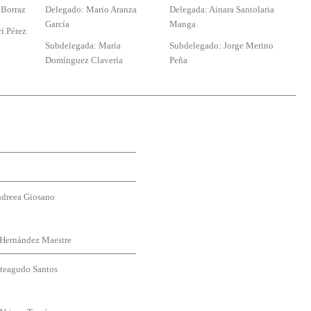
 Borraz
Delegado: Mario Aranza
Delegada: Ainara Santolaria
García
Manga
í Pérez
Subdelegada: María
Subdelegado: Jorge Merino
Domínguez Clavería
Peña
ndreea Giosano
Hernández Maestre
teagudo Santos