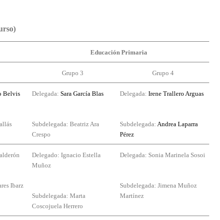
urso)
Educación Primaria
Grupo 3
Grupo 4
o Belvis
Delegada:
Sara García Blas
Delegada:
Irene Trallero Arguas
allás
Subdelegada: Beatriz Ara
Subdelegada:
Andrea Laparra
Crespo
Pérez
alderón
Delegado: Ignacio Estella
Delegada: Sonia Marinela Sosoi
Muñoz
res Ibarz
Subdelegada: Jimena Muñoz
Subdelegada: Marta
Martínez
Coscojuela Herrero