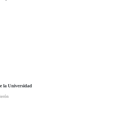
vación
Informática
cursos
Medios
uación
audiovisuales
ibuciones
nologías
ntos
ión
al
e la Universidad
derón