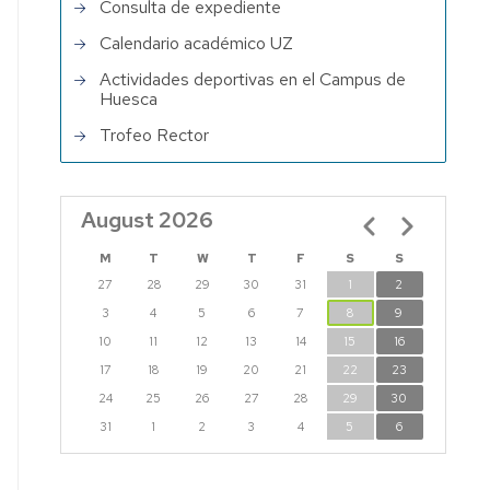
Consulta de expediente
Calendario académico UZ
Actividades deportivas en el Campus de
Huesca
Trofeo Rector
August 2026
Pagination
M
T
W
T
F
S
S
27
28
29
30
31
1
2
3
4
5
6
7
8
9
10
11
12
13
14
15
16
17
18
19
20
21
22
23
24
25
26
27
28
29
30
31
1
2
3
4
5
6