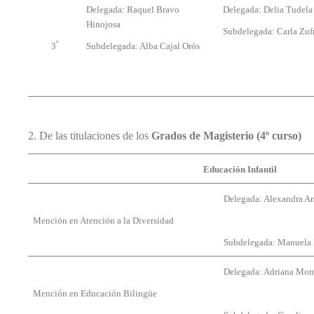
y
Delegada: Raquel Bravo
Delegada: Delia Tudela
Lectores
Hinojosa
Infantiles
Subdelegada: Carla Zufr
y
º
3
Subdelegada: Alba Cajal Orós
Juveniles
Microcredenciales
y
Diploma
de
2. De las titulaciones de los
Grados de Magisterio (4º curso)
Especialización
en
Compentencia
Educación Infantil
Digital
Docente
Delegada: Alexandra A
Mención en Atención a la Diversidad
Doctorado
en
Subdelegada: Manuela 
Educación
Delegada: Adriana Mon
Mención en Educación Bilingüe