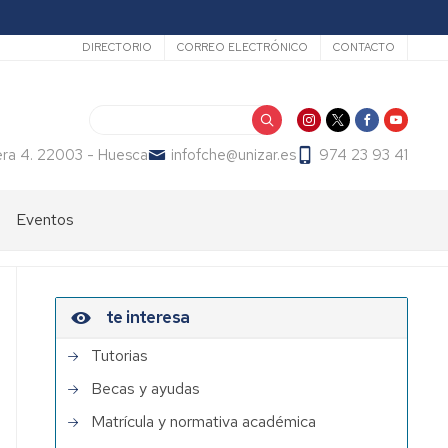
Secundario
DIRECTORIO
CORREO ELECTRÓNICO
CONTACTO
Search
era 4. 22003 - Huesca
infofche@unizar.es
974 23 93 41
Eventos
te interesa
Tutorias
Becas y ayudas
Matrícula y normativa académica