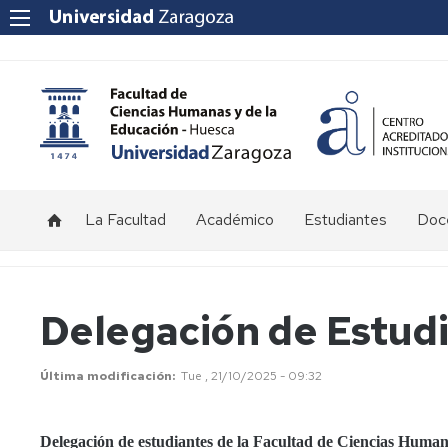
La Facultad
Académico
Estudiantes
Doce
Saludo
Titulaciones
Grado
Información
Info
del
en
para
al
decano
Magisterio
alumnos
nue
Calendario
Delegación de Estud
en
de
pro
y
Educación
nuevo
Historia
Historia
Horarios
Infantil
ingreso
Doc
Plan
Última modificación
Tue , 21/10/2025 - 09:32
Univ
de
Organización
Antiguos
Equipo
Exámenes
Grado
Programa
Ord
directores
Decanal
y
en
de
Doc
y
Tribunales
Inve
Planificación
Delegación de estudiantes de la Facultad de Ciencias Human
Magisterio
Orientación
decanos
Estratégica
Órganos
Consejo