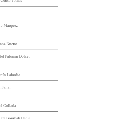
 Abiuso Tomás
ano Márquez
Sanz Nueno
del Palomar Dolcet
rtín Labodía
 Ferrer
el Collada
hara Bourbah Hadir