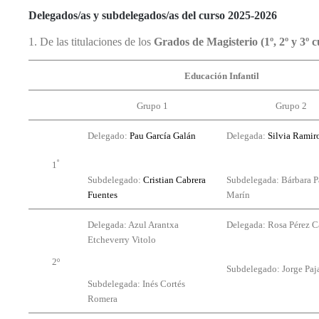
y
Académicas
en
Delegados/as y subdelegados/as del curso 2025-2026
sus
Complementarias
Europa
Patología
1. De las titulaciones de los
Grados de Magisterio (1º, 2º y 3º c
en
Estudio
Iberoamerica
Educación Infantil
Propio:
Diploma
En
de
Grupo 1
Grupo 2
Francia
Especialización
en
Delegado:
Pau García Galán
Delegada:
Silvia Ramir
Filología
Aragonesa
º
1
Subdelegado:
Cristian Cabrera
Subdelegada: Bárbara P
Estudio
Fuentes
Marín
propio:
Máster
Delegada: Azul Arantxa
Delegada: Rosa Pérez C
de
Etcheverry Vitolo
Formación
2º
Permanente
Subdelegado: Jorge Paja
en
Subdelegada: Inés Cortés
Lectura,
Romera
Libros