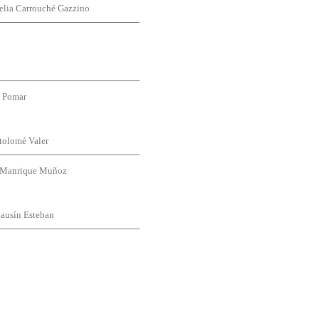
elia Carrouché Gazzino
o Pomar
tolomé Valer
s Manrique Muñoz
ausín Esteban