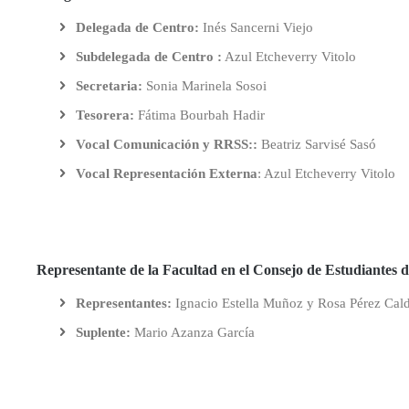
en
Universitaria
del
Inno
de
de
Profesorado
Delegada de Centro:
Inés Sancerni Viejo
Educación
de
centro
representación
Facultad
y
Conócenos
Primaria
la
Tutorías
Con
Subdelegada de Centro :
Azul Etcheverry Vitolo
Universidad
175
y
Departamentos
Comisiones
de
Secretaria:
Sonia Marinela Sosoi
Máster
Aniversario
Eval
universitarios
Prácticas
Zaragoza(POUZ)
Universitario
Escolares
Coordinadores
Tesorera:
Fátima Bourbah Hadir
de
Retr
de
Profesorado
Normativa
las
Trabajo
Vocal Comunicación y RRSS::
Beatriz Sarvisé Sasó
en
académica
Titulaciones
Fin
Tec
Vocal Representación Externa
: Azul Etcheverry Vitolo
Educación
de
y
Física
Reconocimiento
Grado
Eve
Delegación
de
de
Máster
créditos
Estudiantes
Trabajo
Acc
Universitario
Fin
Soci
Representante de la Facultad en el Consejo de Estudiantes d
en
Seguro
de
Estudios
escolar
Máster
Representantes:
Ignacio Estella Muñoz y Rosa Pérez Cal
Avanzados
sobre
Delegación
Menciones
Suplente:
Mario Azanza García
el
de
Lenguaje,
Estudiantes
Movilidad
en
la
España
Comunicación
Actividades