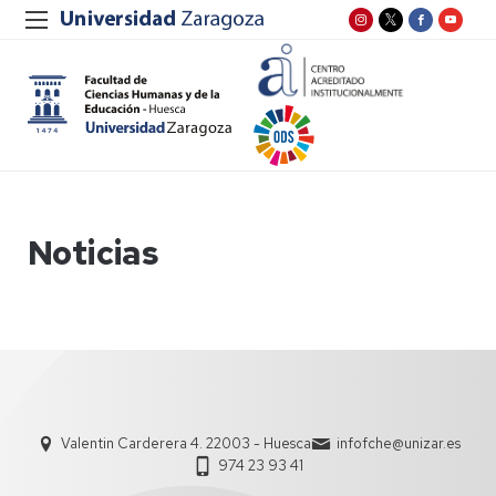
Noticias
Valentin Carderera 4. 22003 - Huesca
infofche@unizar.es
974 23 93 41